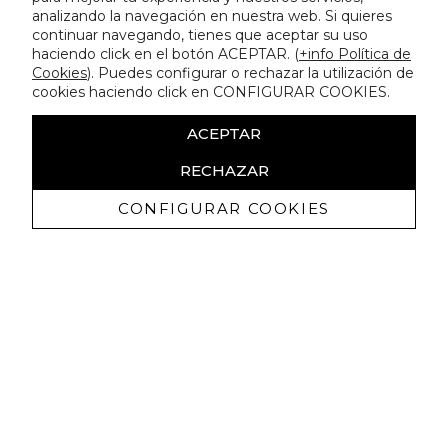
analizando la navegación en nuestra web. Si quieres
continuar navegando, tienes que aceptar su uso
haciendo click en el botón ACEPTAR. (
+info Política de
Cookies
). Puedes configurar o rechazar la utilización de
cookies haciendo click en CONFIGURAR COOKIES.
ACEPTAR
RECHAZAR
CONFIGURAR COOKIES
Erhalten Sie exklusive Angebote und
Neuigkeiten
Ich bin damit einverstanden, kommerzielle Mitteilungen von
Lola Casademunt zu erhalten und bestätige, dass ich die
gelesen habe.
Datenschutzrichtlinie