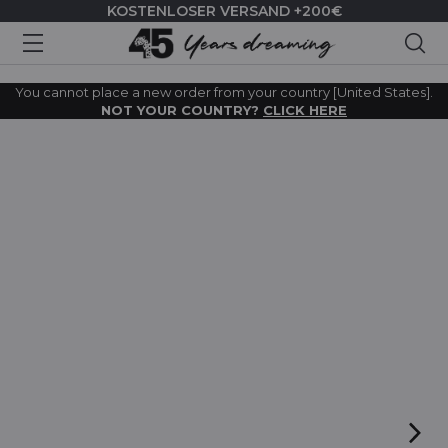
KOSTENLOSER VERSAND +200€
Suc
You cannot place a new order from your country [United States].
NOT YOUR COUNTRY?
CLICK HERE