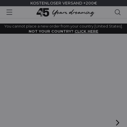
KOSTENLOSER VERSAND +200€
Suc
You cannot place a new order from your country [United States].
NOT YOUR COUNTRY?
CLICK HERE