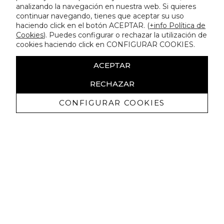
analizando la navegación en nuestra web. Si quieres
continuar navegando, tienes que aceptar su uso
haciendo click en el botón ACEPTAR. (
+info Política de
Cookies
). Puedes configurar o rechazar la utilización de
cookies haciendo click en CONFIGURAR COOKIES.
ACEPTAR
RECHAZAR
CONFIGURAR COOKIES
Erhalten Sie exklusive Angebote und
Neuigkeiten
Ich bin damit einverstanden, kommerzielle Mitteilungen von
Lola Casademunt zu erhalten und bestätige, dass ich die
gelesen habe.
Datenschutzrichtlinie