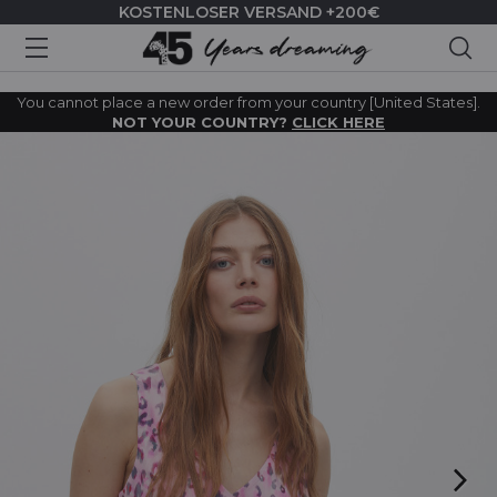
KOSTENLOSER VERSAND +200€
Suc
You cannot place a new order from your country [United States].
NOT YOUR COUNTRY?
CLICK HERE