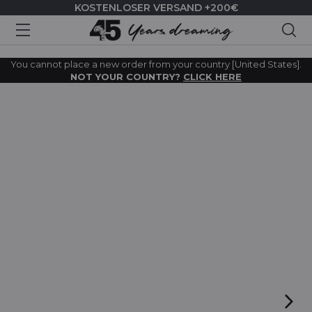
KOSTENLOSER VERSAND +200€
Suc
You cannot place a new order from your country [United States].
NOT YOUR COUNTRY?
CLICK HERE