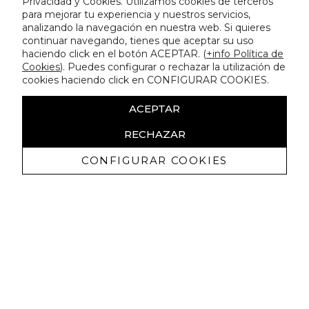
Privacidad y Cookies. Utilizamos cookies de terceros
para mejorar tu experiencia y nuestros servicios,
analizando la navegación en nuestra web. Si quieres
continuar navegando, tienes que aceptar su uso
haciendo click en el botón ACEPTAR. (
+info Política de
Cookies
). Puedes configurar o rechazar la utilización de
cookies haciendo click en CONFIGURAR COOKIES.
ACEPTAR
RECHAZAR
CONFIGURAR COOKIES
Erhalten Sie exklusive Angebote und
Neuigkeiten
Ich bin damit einverstanden, kommerzielle Mitteilungen von
Lola Casademunt zu erhalten und bestätige, dass ich die