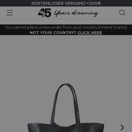
KOSTENLOSER VERSAND +200€
Suc
You cannot place a new order from your country [United States].
NOT YOUR COUNTRY?
CLICK HERE