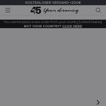
KOSTENLOSER VERSAND +200€
Suc
You cannot place a new order from your country [United States].
NOT YOUR COUNTRY?
CLICK HERE