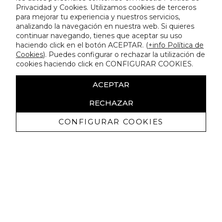
Privacidad y Cookies. Utilizamos cookies de terceros
para mejorar tu experiencia y nuestros servicios,
analizando la navegación en nuestra web. Si quieres
continuar navegando, tienes que aceptar su uso
haciendo click en el botón ACEPTAR. (
+info Política de
Cookies
). Puedes configurar o rechazar la utilización de
cookies haciendo click en CONFIGURAR COOKIES.
ACEPTAR
RECHAZAR
CONFIGURAR COOKIES
Erhalten Sie exklusive Angebote und
Neuigkeiten
Ich bin damit einverstanden, kommerzielle Mitteilungen von
Lola Casademunt zu erhalten und bestätige, dass ich die