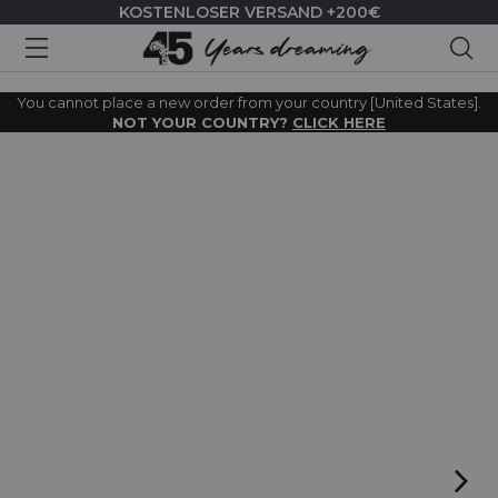
KOSTENLOSER VERSAND +200€
Suc
You cannot place a new order from your country [United States].
NOT YOUR COUNTRY?
CLICK HERE