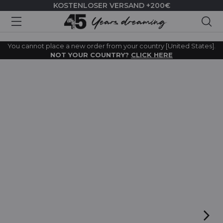
KOSTENLOSER VERSAND +200€
Suc
You cannot place a new order from your country [United States].
NOT YOUR COUNTRY?
CLICK HERE