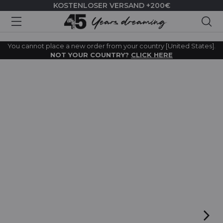
KOSTENLOSER VERSAND +200€
Suc
You cannot place a new order from your country [United States].
NOT YOUR COUNTRY?
CLICK HERE