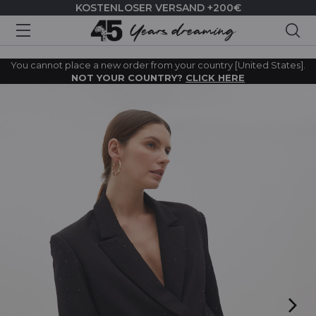
KOSTENLOSER VERSAND +200€
Suc
You cannot place a new order from your country [United States].
NOT YOUR COUNTRY?
CLICK HERE