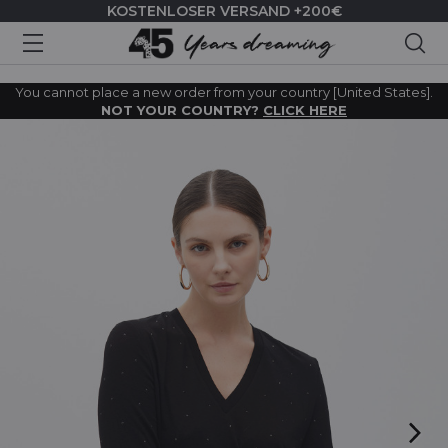
KOSTENLOSER VERSAND +200€
Suc
You cannot place a new order from your country [United States].
NOT YOUR COUNTRY?
CLICK HERE