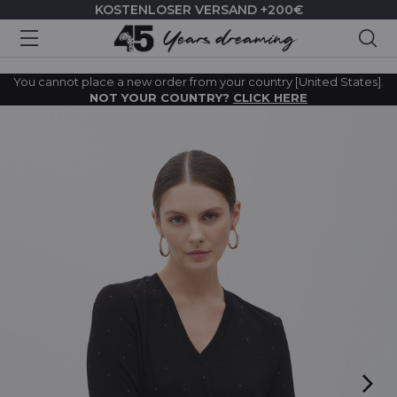
KOSTENLOSER VERSAND +200€
Suc
You cannot place a new order from your country [United States].
NOT YOUR COUNTRY?
CLICK HERE