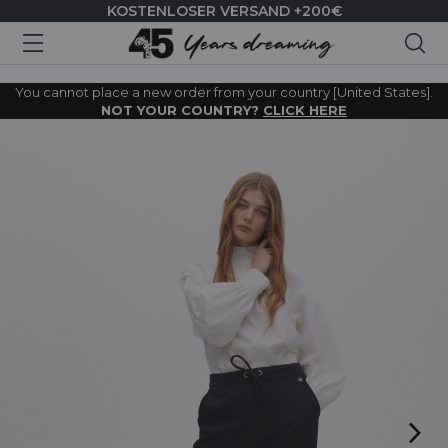
KOSTENLOSER VERSAND +200€
Suc
You cannot place a new order from your country [United States].
NOT YOUR COUNTRY?
CLICK HERE