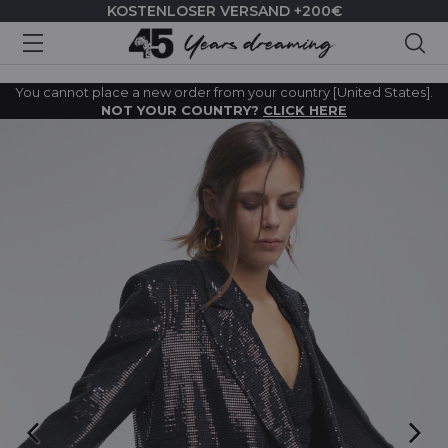
KOSTENLOSER VERSAND +200€
Suc
You cannot place a new order from your country [United States].
NOT YOUR COUNTRY?
CLICK HERE