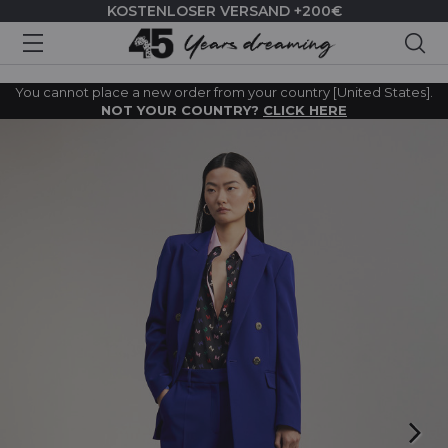
KOSTENLOSER VERSAND +200€
Suc
You cannot place a new order from your country [United States].
NOT YOUR COUNTRY?
CLICK HERE