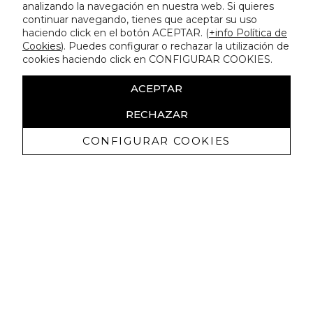
analizando la navegación en nuestra web. Si quieres
continuar navegando, tienes que aceptar su uso
haciendo click en el botón ACEPTAR. (
+info Política de
Cookies
). Puedes configurar o rechazar la utilización de
cookies haciendo click en CONFIGURAR COOKIES.
ACEPTAR
RECHAZAR
CONFIGURAR COOKIES
Erhalten Sie exklusive Angebote und
Neuigkeiten
Ich bin damit einverstanden, kommerzielle Mitteilungen von
Lola Casademunt zu erhalten und bestätige, dass ich die
gelesen habe.
Datenschutzrichtlinie