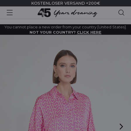
KOSTENLOSER VERSAND +200€
Suc
You cannot place a new order from your country [United States].
NOT YOUR COUNTRY?
CLICK HERE