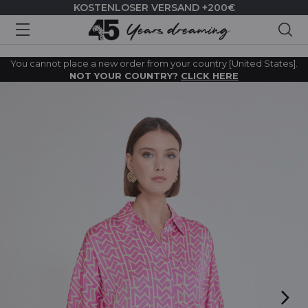
KOSTENLOSER VERSAND +200€
Suc
You cannot place a new order from your country [United States].
NOT YOUR COUNTRY?
CLICK HERE