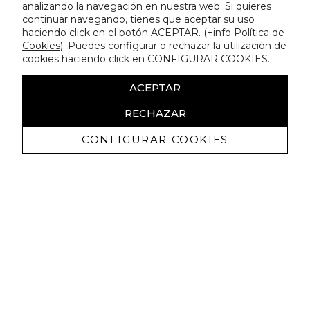
analizando la navegación en nuestra web. Si quieres
continuar navegando, tienes que aceptar su uso
haciendo click en el botón ACEPTAR. (
+info Política de
Cookies
). Puedes configurar o rechazar la utilización de
cookies haciendo click en CONFIGURAR COOKIES.
ACEPTAR
RECHAZAR
CONFIGURAR COOKIES
Erhalten Sie exklusive Angebote und
Neuigkeiten
Ich bin damit einverstanden, kommerzielle Mitteilungen von
Lola Casademunt zu erhalten und bestätige, dass ich die
gelesen habe.
Datenschutzrichtlinie