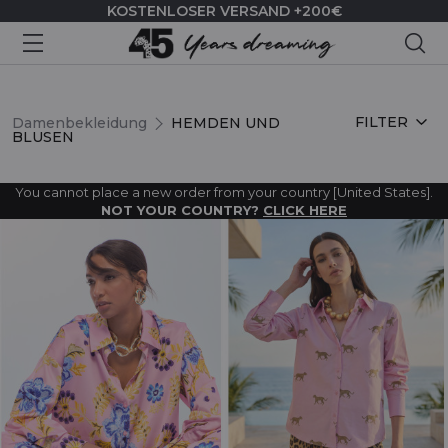
KOSTENLOSER VERSAND +200€
Suc
HEMDEN UND BLUSEN
FILTER
Damenbekleidung
HEMDEN UND
BLUSEN
You cannot place a new order from your country [United States].
NOT YOUR COUNTRY?
CLICK HERE