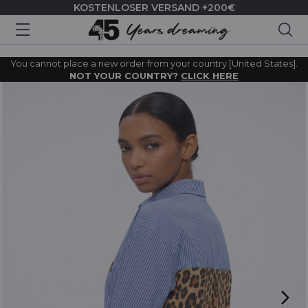
KOSTENLOSER VERSAND +200€
Suc
You cannot place a new order from your country [United States].
NOT YOUR COUNTRY?
CLICK HERE