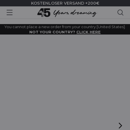
KOSTENLOSER VERSAND +200€
Suc
You cannot place a new order from your country [United States].
NOT YOUR COUNTRY?
CLICK HERE