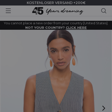
KOSTENLOSER VERSAND +200€
Suc
You cannot place a new order from your country [United States].
NOT YOUR COUNTRY?
CLICK HERE