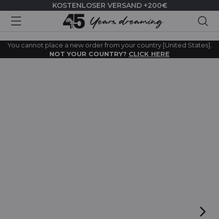
KOSTENLOSER VERSAND +200€
Suc
You cannot place a new order from your country [United States].
NOT YOUR COUNTRY?
CLICK HERE