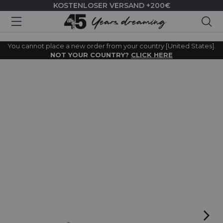
KOSTENLOSER VERSAND +200€
Suc
You cannot place a new order from your country [United States].
NOT YOUR COUNTRY?
CLICK HERE