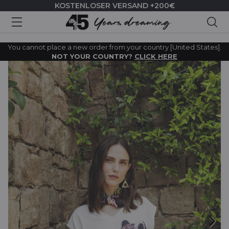
KOSTENLOSER VERSAND +200€
Suc
You cannot place a new order from your country [United States].
NOT YOUR COUNTRY?
CLICK HERE