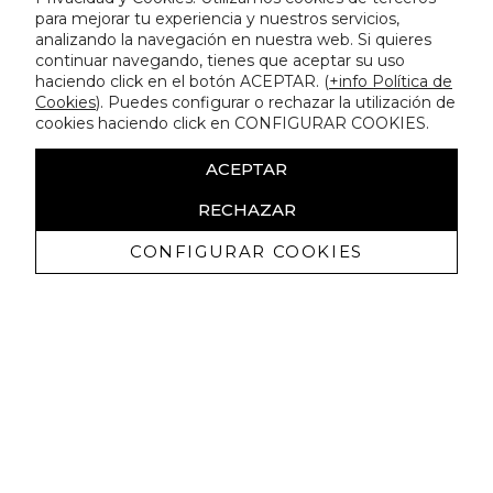
para mejorar tu experiencia y nuestros servicios,
analizando la navegación en nuestra web. Si quieres
continuar navegando, tienes que aceptar su uso
haciendo click en el botón ACEPTAR. (
+info Política de
Cookies
). Puedes configurar o rechazar la utilización de
cookies haciendo click en CONFIGURAR COOKIES.
ACEPTAR
RECHAZAR
CONFIGURAR COOKIES
Erhalten Sie exklusive Angebote und
Neuigkeiten
Ich bin damit einverstanden, kommerzielle Mitteilungen von
Lola Casademunt zu erhalten und bestätige, dass ich die
gelesen habe.
Datenschutzrichtlinie