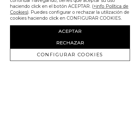
continuar navegando, tienes que aceptar su uso
haciendo click en el botón ACEPTAR. (
+info Política de
Cookies
). Puedes configurar o rechazar la utilización de
cookies haciendo click en CONFIGURAR COOKIES.
ACEPTAR
RECHAZAR
CONFIGURAR COOKIES
Erhalten Sie exklusive Angebote und
Neuigkeiten
Ich bin damit einverstanden, kommerzielle Mitteilungen von
Lola Casademunt zu erhalten und bestätige, dass ich die
gelesen habe.
Datenschutzrichtlinie
ABONNIEREN