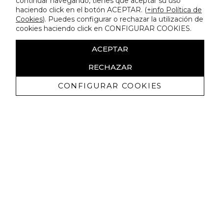
continuar navegando, tienes que aceptar su uso
haciendo click en el botón ACEPTAR. (
+info Política de
Cookies
). Puedes configurar o rechazar la utilización de
cookies haciendo click en CONFIGURAR COOKIES.
ACEPTAR
RECHAZAR
CONFIGURAR COOKIES
Erhalten Sie exklusive Angebote und
Neuigkeiten
Ich bin damit einverstanden, kommerzielle Mitteilungen von
Lola Casademunt zu erhalten und bestätige, dass ich die
gelesen habe.
Datenschutzrichtlinie
ABONNIEREN