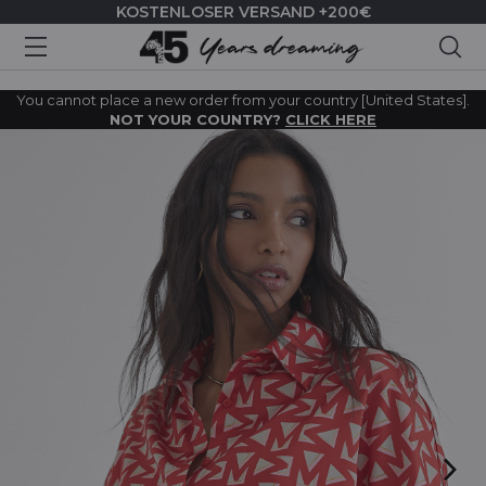
KOSTENLOSER VERSAND +200€
Suc
You cannot place a new order from your country [United States].
NOT YOUR COUNTRY?
CLICK HERE