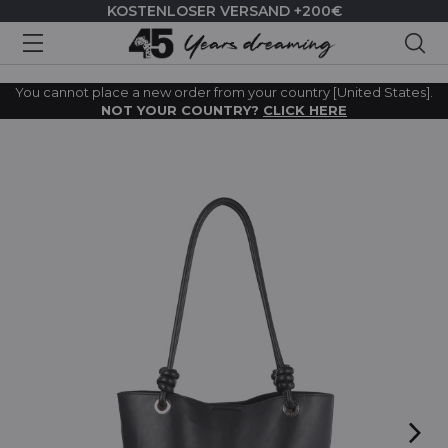
KOSTENLOSER VERSAND +200€
Suc
You cannot place a new order from your country [United States].
NOT YOUR COUNTRY?
CLICK HERE