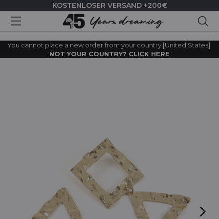
KOSTENLOSER VERSAND +200€
Suc
You cannot place a new order from your country [United States].
NOT YOUR COUNTRY?
CLICK HERE