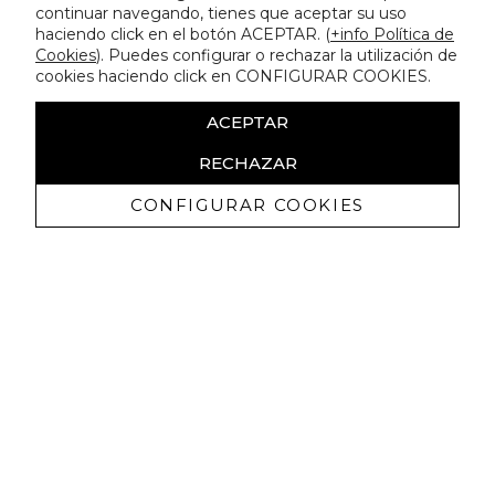
continuar navegando, tienes que aceptar su uso
haciendo click en el botón ACEPTAR. (
+info Política de
Cookies
). Puedes configurar o rechazar la utilización de
cookies haciendo click en CONFIGURAR COOKIES.
ACEPTAR
RECHAZAR
CONFIGURAR COOKIES
Erhalten Sie exklusive Angebote und
Neuigkeiten
Ich bin damit einverstanden, kommerzielle Mitteilungen von
Lola Casademunt zu erhalten und bestätige, dass ich die
gelesen habe.
Datenschutzrichtlinie