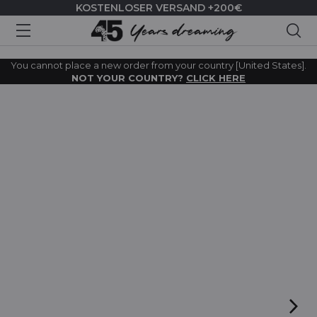
KOSTENLOSER VERSAND +200€
Suc
You cannot place a new order from your country [United States].
NOT YOUR COUNTRY?
CLICK HERE