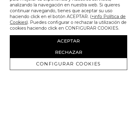
analizando la navegación en nuestra web. Si quieres
continuar navegando, tienes que aceptar su uso
haciendo click en el botón ACEPTAR. (
+info Política de
Cookies
). Puedes configurar o rechazar la utilización de
cookies haciendo click en CONFIGURAR COOKIES.
ACEPTAR
RECHAZAR
CONFIGURAR COOKIES
Erhalten Sie exklusive Angebote und
Neuigkeiten
Ich bin damit einverstanden, kommerzielle Mitteilungen von
Lola Casademunt zu erhalten und bestätige, dass ich die
gelesen habe.
Datenschutzrichtlinie