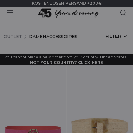
KOSTENLOSER VERSAND +200€
Suc
DAMENACCESSOIRES
FILTER
OUTLET
DAMENACCESSOIRES
You cannot place a new order from your country [United States].
NOT YOUR COUNTRY?
CLICK HERE