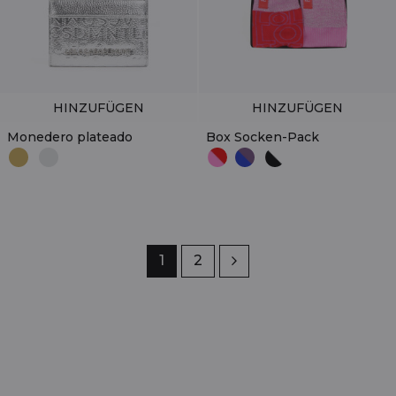
HINZUFÜGEN
HINZUFÜGEN
Monedero plateado
Box Socken-Pack
Seite
1
Seite
2
Weiter