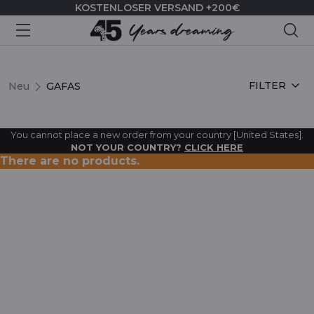
KOSTENLOSER VERSAND +200€
Suc
GAFAS
FILTER
Neu
GAFAS
You cannot place a new order from your country [United States].
NOT YOUR COUNTRY?
CLICK HERE
There are no products.