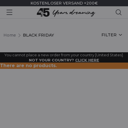
KOSTENLOSER VERSAND +200€
Suc
BLACK FRIDAY
FILTER
Home
BLACK FRIDAY
You cannot place a new order from your country [United States].
NOT YOUR COUNTRY?
CLICK HERE
There are no products.