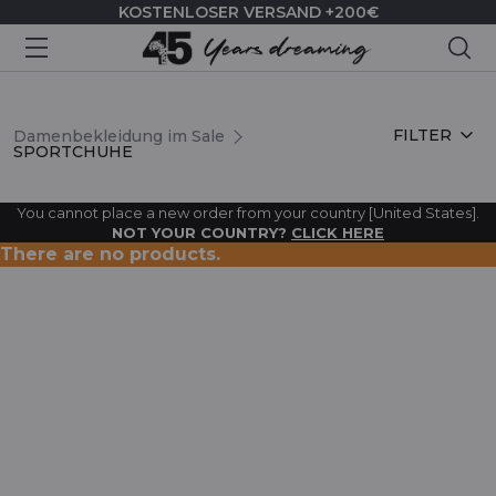
KOSTENLOSER VERSAND +200€
Suc
SPORTCHUHE
FILTER
Damenbekleidung im Sale
SPORTCHUHE
You cannot place a new order from your country [United States].
NOT YOUR COUNTRY?
CLICK HERE
There are no products.