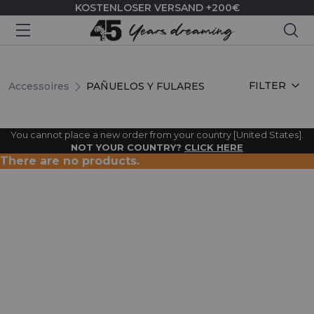
KOSTENLOSER VERSAND +200€
Suc
PAÑUELOS Y FULARES
FILTER
Accessoires
PAÑUELOS Y FULARES
You cannot place a new order from your country [United States].
NOT YOUR COUNTRY?
CLICK HERE
There are no products.