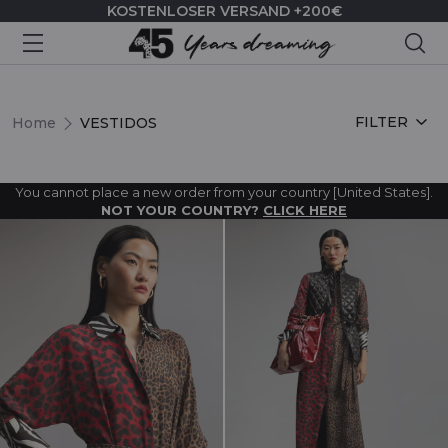
KOSTENLOSER VERSAND +200€
Suc
VESTIDOS
FILTER
Home
VESTIDOS
You cannot place a new order from your country [United States].
NOT YOUR COUNTRY?
CLICK HERE