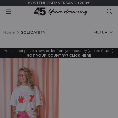
KOSTENLOSER VERSAND +200€
Suc
SOLIDARITY
FILTER
Home
SOLIDARITY
You cannot place a new order from your country [United States].
NOT YOUR COUNTRY?
CLICK HERE