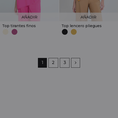
AÑADIR
AÑADIR
Top tirantes finos
Top lencero pliegues
Página
1
Página
2
Página
3
Siguiente