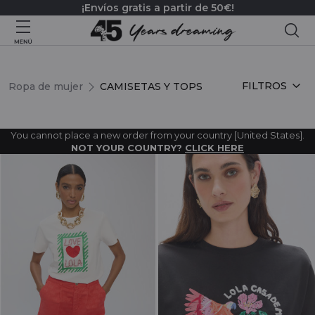
¡Envíos gratis a partir de 50€!
Bus
CAMISETAS Y TOPS DE MUJER
FILTROS
Ropa de mujer
CAMISETAS Y TOPS
You cannot place a new order from your country [United States].
NOT YOUR COUNTRY?
CLICK HERE